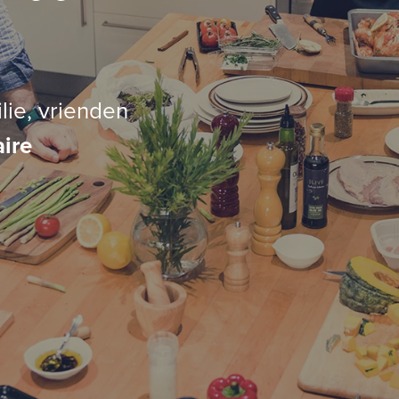
lie, vrienden
aire