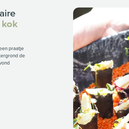
aire
 kok
 een praatje
htergrond de
avond