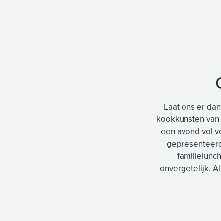
Laat ons er dan
kookkunsten van 
een avond vol v
gepresenteerd
familielunc
onvergetelijk. Al