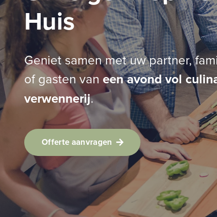
Huis
Geniet samen met uw partner, fami
of gasten van
een avond vol culin
verwennerij
.
Offerte aanvragen