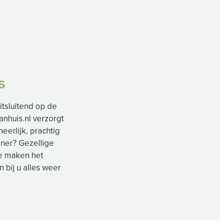
s
itsluitend op de
nhuis.nl verzorgt
erlijk, prachtig
ner? Gezellige
we maken het
n bij u alles weer