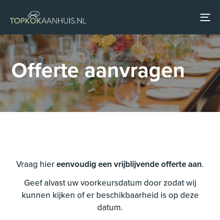
Skip
Skip
links
to
To
primary
na
navigation
Skip
Offerte aanvragen
to
content
Vraag hier
eenvoudig een vrijblijvende offerte aan
.
Geef alvast uw voorkeursdatum door zodat wij
kunnen kijken of er beschikbaarheid is op deze
datum.